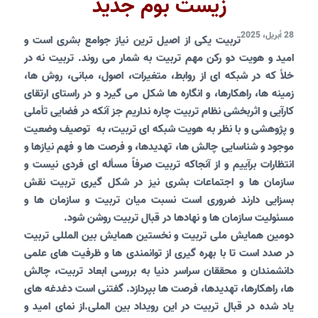
زیست بوم جدید
28 أبريل، 2025
تربیت یکی از اصیل ترین نیاز جوامع بشری است و
امید و هویت دو رکن مهم تربیت به شمار می روند. تربیت نه در
خلأ که در شبکه ای از روابط، متغیرات، اصول، مبانی، روش ها،
زمینه ها، راهکارها، و انگاره ها شکل می گیرد و در راستای ارتقای
کارآیی و اثربخشی نظام تربیت چاره نداریم جز آنکه در فضایی تأملی
و پژوهشی و با نظر به هویت شبکه ای تربیت، به توصیف وضعیت
موجود و شناسایی چالش ها، تهدیدها، و فرصت ها و فهم نیازها و
انتظارات برآییم و از آنجاکه تربیت صرفاً مسأله ای فردی نیست و
سازمان ها و اجتماعات بشری نیز در شکل گیری تربیت نقش
بسزایی دارند ضروری است نسبت میان تربیت و سازمان ها و
مسئولیت سازمان ها و نهادها در قبال تربیت روشن شود.
دومین همایش ملی تربیت و نخستین همایش بین المللی تربیت
در صدد است تا با بهره گیری از توانمندی ها و ظرفیت های علمی
دانشمندان و محققان سراسر دنیا به بررسی ابعاد تربیت، چالش
ها، راهکارها، تهدیدها، فرصت ها بپردازد. گفتنی است دغدغه های
یاد شده در قبال تربیت در این رویداد بین الملی.از نمای امید و