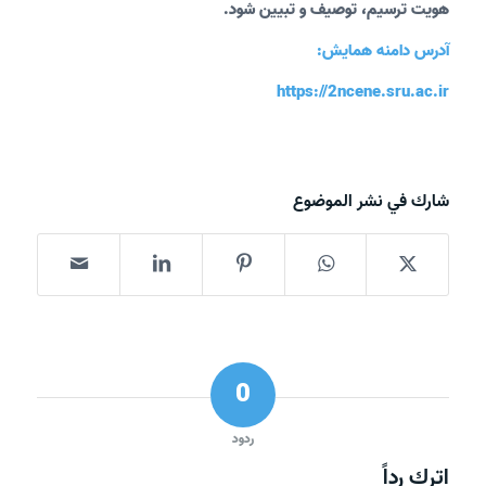
هویت ترسیم، توصیف و تبیین شود.
آدرس دامنه همایش:
https://2ncene.sru.ac.ir
شارك في نشر الموضوع
0
ردود
اترك رداً