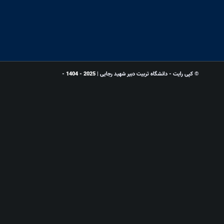
© کپی رایت - دانشگاه تربیت دبیر شهید رجایی |
2025 - 1404
-