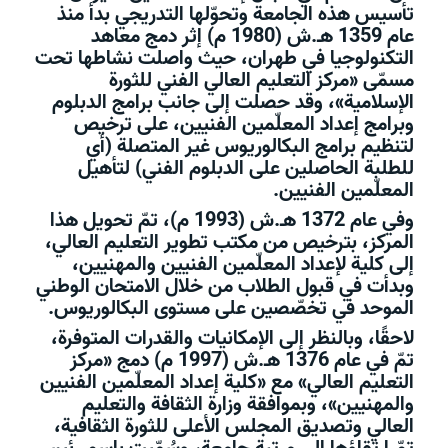
تأسيس هذه الجامعة وتحوّلها التدريجي بدأ منذ
عام 1359 هـ.ش (1980 م) إثر دمج معاهد
التكنولوجيا في طهران، حيث واصلت نشاطها تحت
مسمّى «مركز التعليم العالي الفني للثورة
الإسلامية»، وقد حصلت إلى جانب برامج الدبلوم
وبرامج إعداد المعلّمين الفنيين، على ترخيص
لتنظيم برامج البكالوريوس غير المتصلة (أي
للطلبة الحاصلين على الدبلوم الفني) لتأهيل
المعلّمين الفنيين.
وفي عام 1372 هـ.ش (1993 م)، تمّ تحويل هذا
المركز، بترخيص من مكتب تطوير التعليم العالي،
إلى كلية لإعداد المعلّمين الفنيين والمهنيين،
وبدأت في قبول الطلاب من خلال الامتحان الوطني
الموحد في تخصّصين على مستوى البكالوريوس.
لاحقًا، وبالنظر إلى الإمكانيات والقدرات المتوفرة،
تمّ في عام 1376 هـ.ش (1997 م) دمج «مركز
التعليم العالي» مع «كلية إعداد المعلّمين الفنيين
والمهنيين»، وبموافقة وزارة الثقافة والتعليم
العالي وتصديق المجلس الأعلى للثورة الثقافية،