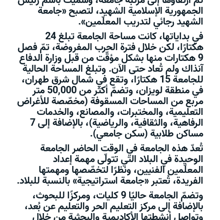
تمّ ارتقاؤها إلى مرتبة جامعة، وسُمّيت باسم رئيس
الجمهورية الإسلامية الشهيد، لتصبح «جامعة
الشهيد رجائي لتدریب المعلّمين».
في بداياتها، كانت مساحة الجامعة تبلغ 24
هكتارًا، لكن خلال فترة الحرب المفروضة، تمّ فصل
9 هكتارات منها بشكل مؤقّت من قبل وزارة الدفاع
آنذاك ولم تُعاد حتى الآن. وتبلغ المساحة الحالية
للجامعة 15 هكتارًا، وتقع في شمال شرق طهران،
في منطقة لويزان، وتضمّ أكثر من 50,000 متر
مربع من المساحات المسقوفة (مخصّصة للأغراض
التعليمية، والمختبرات، والمصانع، والخدمات
الرفاهية، والثقافية، والرياضية)، بالإضافة إلى 7
مساكن طلابية (سكن جامعي).
تُعدّ هذه الجامعة في الوقت الحاضر الجامعة
الوحيدة في البلاد التي تتولّى مهمة إعداد
المعلّمين الفنيين، ونظرًا لتخصّصها ومهمتها
الفريدة، تُعتبر «جامعة استراتيجية» بالنسبة للبلاد.
وتضمّ الجامعة حاليًا 9 كليات، ومركزًا للبحوث،
بالإضافة إلى مركز التعليم الحر والتعليم عن بُعد،
وتواصل أنشطتها الأكاديمية والبحثية من خلال